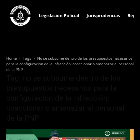
Legislación Policial
Jurisprudencias
Régim
Home
Tags
No se subsume dentro de los presupuestos necesarios
para la configuración de la infracción; coaccionar o amenazar al personal
de la PNP
Tag: no se subsume dentro de los
presupuestos necesarios para la
configuración de la infracción;
coaccionar o amenazar al personal
de la PNP