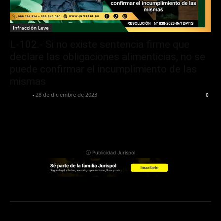
Infracción Leve
L-102.- Si no existe sentencia firme que
declare las obligaciones alimenticias, no se
puede confirmar el incumplimiento de las
mismas
Jurispol
-
28 de diciembre de 2023
0
ⓘ Publicidad Jurispol