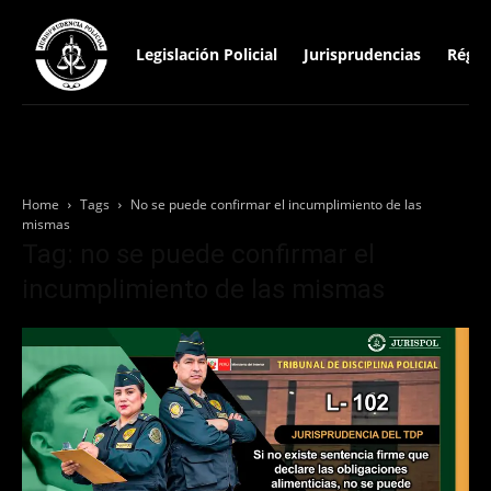
Legislación Policial
Jurisprudencias
Régim
Home
Tags
No se puede confirmar el incumplimiento de las
mismas
Tag: no se puede confirmar el
incumplimiento de las mismas