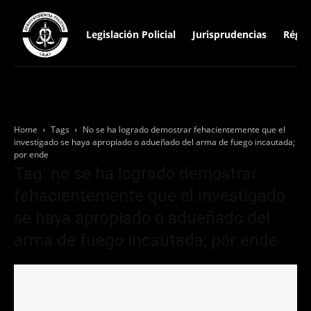
Legislación Policial
Jurisprudencias
Régim
Home
Tags
No se ha logrado demostrar fehacientemente que el
investigado se haya apropiado o adueñado del arma de fuego incautada;
por ende
Tag: no se ha logrado demostrar
fehacientemente que el investigado
se haya apropiado o adueñado del
arma de fuego incautada; por ende