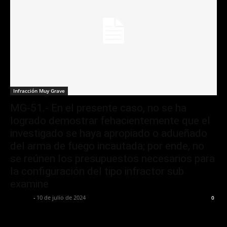
Infracción Muy Grave
MG-51.- En el presente caso, no se ha
logrado demostrar fehacientemente que el
investigado se haya apropiado o adueñado
del arma de fuego incautada; por ende, no
se reúnen los presupuestos necesarios para
la configuración del tipo infractor sub
examine
Jurispol
-
10 de julio de 2024
0