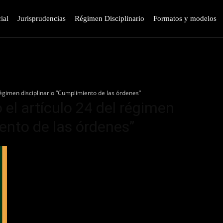
ial
Jurisprudencias
Régimen Disciplinario
Formatos y modelos
 régimen disciplinario “Cumplimiento de las órdenes”
o el artículo 24 del régimen
iento de las órdenes”