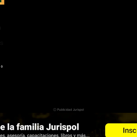
a
e
os
0
ⓘ Publicidad Jurispol