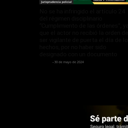
Jurisprudencia policial
No se ha infringido el artículo 24
del régimen disciplinario
“Cumplimiento de las órdenes”, y
que el actor no recibió la orden d
ser vigilante de puerta el día de l
hechos, por no haber sido
designado con un documento
Jurispol
-
30 de mayo de 2024