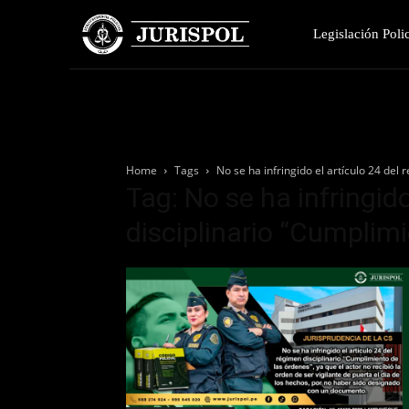
Legislación Polic
Home
Tags
No se ha infringido el artículo 24 del
Tag: No se ha infringid
disciplinario “Cumplim