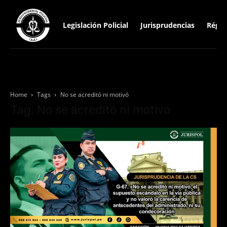
Legislación Policial
Jurisprudencias
Régim
Home
Tags
No se acreditó ni motivó
Tag: No se acreditó ni motivó