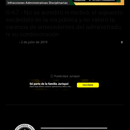
Infracciones Administrativas Disciplinarias
G-67.- No se acreditó ni motivó, el supuesto
escándalo en la vía pública y no valoró la
carencia de antecedentes del administrado,
ni su condecoración
Jurispol
-
2 de julio de 2019
0
ⓘ Publicidad Jurispol