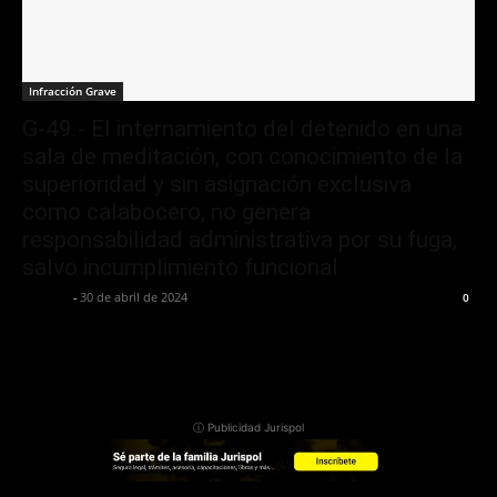
Infracción Grave
G-49.- El internamiento del detenido en una
sala de meditación, con conocimiento de la
superioridad y sin asignación exclusiva
como calabocero, no genera
responsabilidad administrativa por su fuga,
salvo incumplimiento funcional
Jurispol
-
30 de abril de 2024
0
ⓘ Publicidad Jurispol