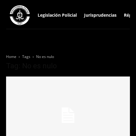
Legislación Policial
Jurisprudencias
Régim
Home
Tags
No es nulo
Tag: No es nulo