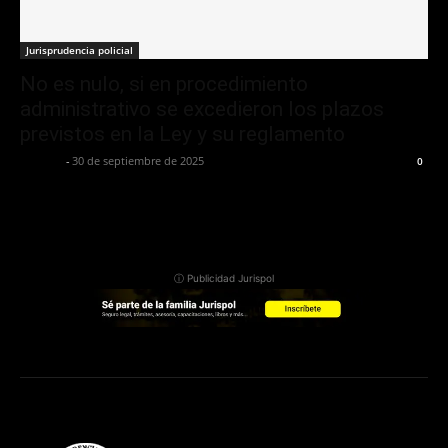
Jurisprudencia policial
No es nulo, si en procedimiento
administrativo se excedieron los plazos
previstos en la Ley y su reglamento
Jurispol
-
30 de septiembre de 2025
0
ⓘ Publicidad Jurispol