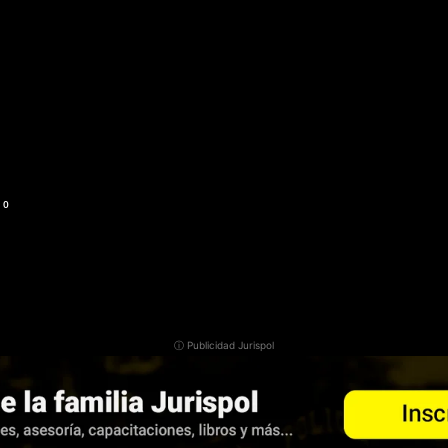
0
ⓘ Publicidad Jurispol