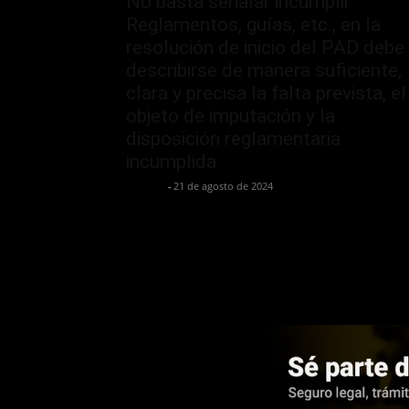
No basta señalar incumplir
Reglamentos, guías, etc., en la
resolución de inicio del PAD debe
describirse de manera suficiente,
clara y precisa la falta prevista, el
objeto de imputación y la
disposición reglamentaria
incumplida
Jurispol
-
21 de agosto de 2024