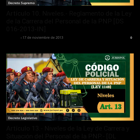
Decreto Supremo
Artículo 10. Niveles.- Reglamento de la Ley
de la Carrera del Personal de la PNP [DS
016-2013-IN]
Jurispol
-
17 de noviembre de 2013
0
Decreto Legislativo
Artículo 13.- Niveles de la Ley de Carrera y
Situación del Personal de la PNP.- [DL