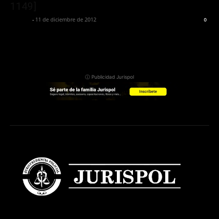
1149]
Jurispol
-
11 de diciembre de 2012
0
ⓘ Publicidad Jurispol