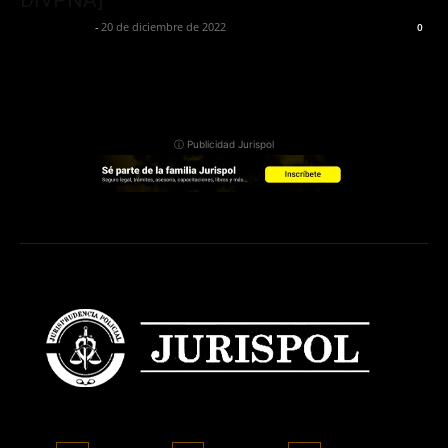
Jurispol Perú
-
20 de diciembre de 2022
0
ⓘ Publicidad Jurispol