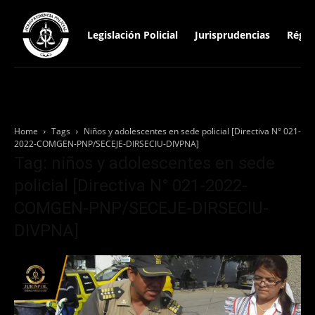
Legislación Policial
Jurisprudencias
Régim
Home
Tags
Niños y adolescentes en sede policial [Directiva N° 021-
2022-COMGEN-PNP/SECEJE-DIRSECIU-DIVPNA]
Tag: niños y adolescentes en sede
policial [Directiva N° 021-2022-
COMGEN-PNP/SECEJE-DIRSECIU-
DIVPNA]