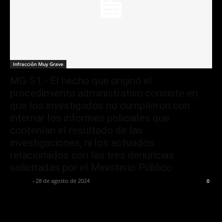
Infracción Muy Grave
MG-51.- El hecho que originó el
procedimiento administrativo consiste en
que los investigados no cumplieron con
internar los informes policiales que
contenían el resultado de las
investigaciones, ni los actuados
relacionados con las tres denuncias
solicitadas por el Ministerio Público
Jurispol
-
28 de agosto de 2024
0