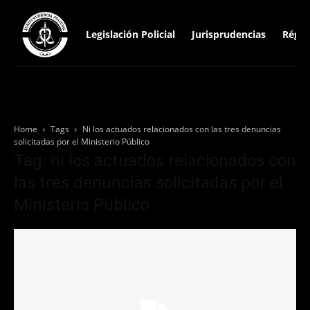
Legislación Policial
Jurisprudencias
Régim
Home
Tags
Ni los actuados relacionados con las tres denuncias
solicitadas por el Ministerio Público
Tag: ni los actuados relacionados con
las tres denuncias solicitadas por el
Ministerio Público