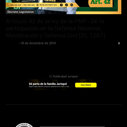
Decreto Legislativo
Artículo 42 de la ley de la PNP.- De la
participación en la Defensa Nacional,
Movilización y Defensa Civil [DL 1267]
Jurispol
-
18 de diciembre de 2016
0
ⓘ Publicidad Jurispol