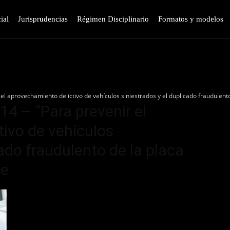
ial
Jurisprudencias
Régimen Disciplinario
Formatos y modelos
el aprovechamiento delictivo de vehículos siniestrados y el duplicado fraudulent
14 – “Para prevenir el
ivo de vehículos
cado fraudulento de la placa
je