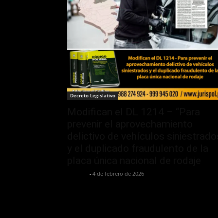
Decreto Legislativo
Modifican el DL 1214 – “Para
prevenir el aprovechamiento
delictivo de vehículos siniestrado
y el duplicado fraudulento de la
placa única nacional de rodaje
Jurispol
-
4 de febrero de 2026