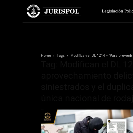
Legislación Polic
Home
Tags
Modifican el DL 1214 – “Para prevenir 
Tag: Modifican el DL 12
aprovechamiento delict
siniestrados y el dupli
única nacional de roda