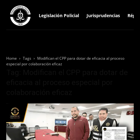
Legislación Policial
Jurisprudencias
Régim
Home
Tags
Modifican el CPP para dotar de eficacia al proceso
especial por colaboración eficaz
Tag: Modifican el CPP para dotar de
eficacia al proceso especial por
colaboración eficaz