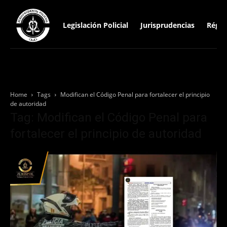
Legislación Policial
Jurisprudencias
Régim
Home
Tags
Modifican el Código Penal para fortalecer el principio
de autoridad
Tag: Modifican el Código Penal para
fortalecer el principio de autoridad