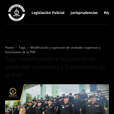
Legislación Policial
Jurisprudencias
Régim
Home
Tags
Modificación y supresión de unidades orgánicas y
funcionales de la PNP
Tag: modificación y supresión de
unidades orgánicas y funcionales de
la PNP