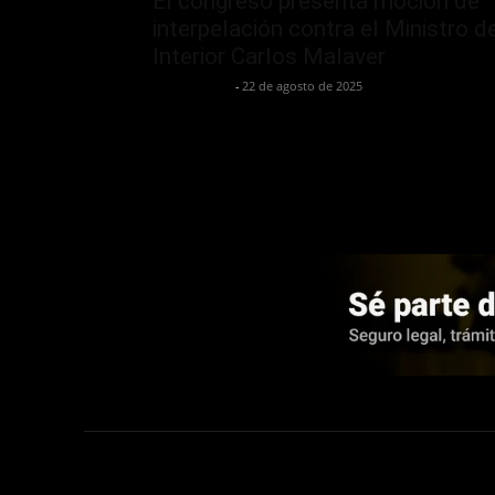
El congreso presenta moción de
interpelación contra el Ministro d
Interior Carlos Malaver
Jurispol Perú
-
22 de agosto de 2025