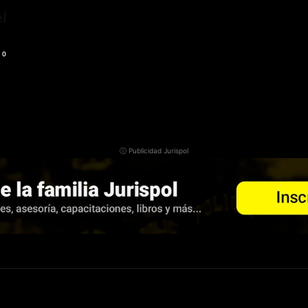
el
0
ⓘ Publicidad Jurispol