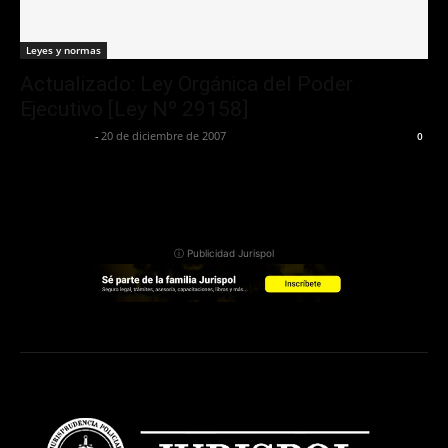
Leyes y normas
Actualizado: Ley Orgánica del Poder
Ejecutivo [Ley Nº 29158]
Jurispol Perú
-
20 de diciembre de 2007
0
ⓘ Publicidad Jurispol