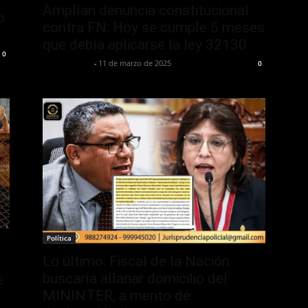
Amplían denuncia constitucional
o
contra FN: Hoy se cumple 5 meses
que debía aplicarse la ley 32130
0
Jurispol Perú
-
11 de marzo de 2025
0
Política
Lo último: Fiscal de la Nación
buscaría allanar domicilio del
e
MININTER, a merito de