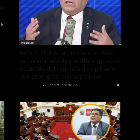
es
0
Noticias
MININTER Anuncia pase al retiro
extraordinario desde altos mandos
y cambio del régimen disciplinario
que protege a malos policías
Jurispol Perú
-
15 de octubre de 2025
0