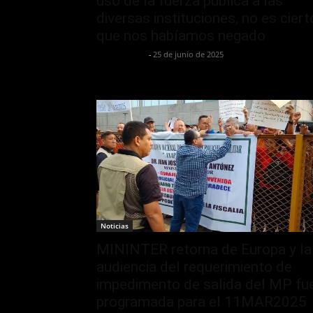
uso de la fuerza pública a las
diversas instituciones, no es ciert
que nos habíamos negado
Jurispol Perú
-
25 de junio de 2025
Noticias
MININTER retorna de Europa y la
audiencia del requerimiento de
impedimento de salida del MP fu
programada para el 11MAR2025