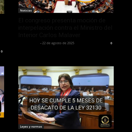
Noticias
El congreso presenta moción de
interpelación contra el Ministro del
Interior Carlos Malaver
Jurispol Perú
-
22 de agosto de 2025
0
0
Leyes y normas