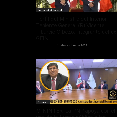
Comunidad Policial
Perfil del Ministro del Interior,
Teniente General (R) Vicente
Tiburcio Orbezo, integrante del ex
GEIN
Jurispol Perú
-
14 de octubre de 2025
Noticias
MININTER: La PNP apoya con el