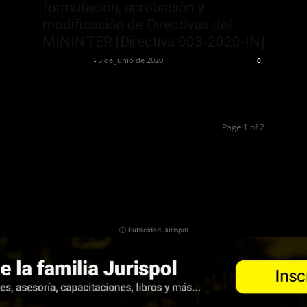
formulación, aprobación y
modificación de Directivas del
MININTER [Directiva 003-2020-IN]
Jurispol Perú
-
5 de junio de 2020
0
Page 1 of 2
ⓘ Publicidad Jurispol