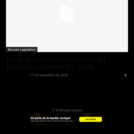
Decreto Legislativo
Ley de Organización y Funciones del
Ministerio del Interior [DL 1266]
Jurispol Perú
-
17 de diciembre de 2016
0
ⓘ Publicidad Jurispol