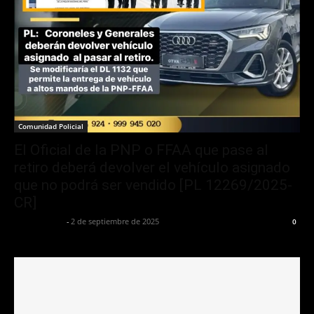
Comunidad Policial
El Oficial de la PNP o FFAA que pase al
retiro deberá devolver el vehículo asignado
que no podrá ser vendido [PL 12269/2025-
CR]
Jurispol Perú
-
2 de septiembre de 2025
0