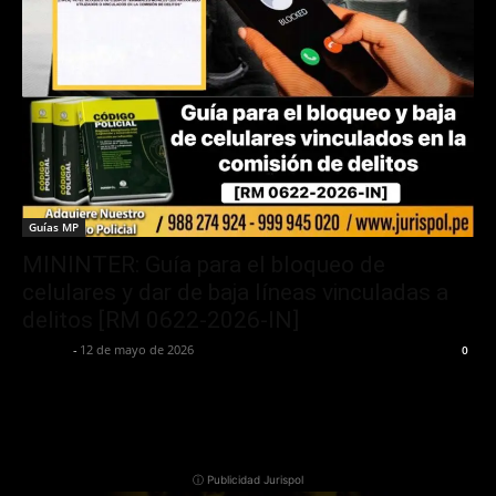
Guías MP
MININTER: Guía para el bloqueo de
celulares y dar de baja líneas vinculadas a
delitos [RM 0622-2026-IN]
Jurispol
-
12 de mayo de 2026
0
ⓘ Publicidad Jurispol