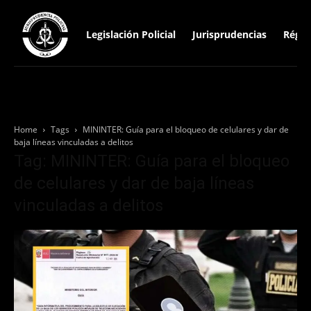
Legislación Policial
Jurisprudencias
Régim
Home
Tags
MININTER: Guía para el bloqueo de celulares y dar de
baja líneas vinculadas a delitos
Tag: MININTER: Guía para el bloqueo
de celulares y dar de baja líneas
vinculadas a delitos