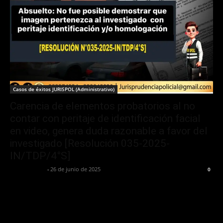
Casos de éxitos JURISPOL (Administrativo)
Carencia de elementos probatorios al no
contar con peritaje de identificación facial
en video, genera duda razonable a favor del
investigado [Resolución 035-2025-
IN/TDP/4°S]
Jurispol Perú
-
26 de junio de 2025
0