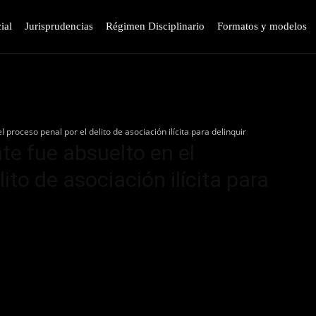
ial
Jurisprudencias
Régimen Disciplinario
Formatos y modelos
 proceso penal por el delito de asociación ilícita para delinquir
te fue absuelto en el
ito de asociación ilícita para