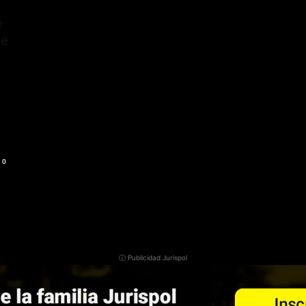
o
de
0
ⓘ Publicidad Jurispol