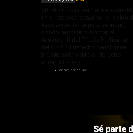
Infracción Muy Grave
MG-9.- El accionante fue absuelt
en el proceso penal por el delito 
asociación ilícita para delinquir,
siendo necesario invocar el
Artículo III del Título Preliminar
del CPP ‘El derecho penal tiene
preminencia sobre el derecho
administrativo’
Jurispol
-
5 de octubre de 2021