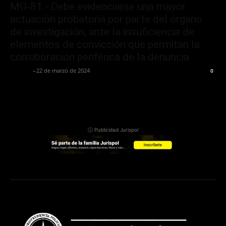
MG-81.- Debe evidenciarse una mayor
actuación probatoria por parte del órgano
de investigación, ante la insuficiencia de
elementos de convicción que permitan la
corroboración periférica de la denuncia
Jurispol
-
22 de marzo de 2024
0
ⓘ Publicidad Jurispol