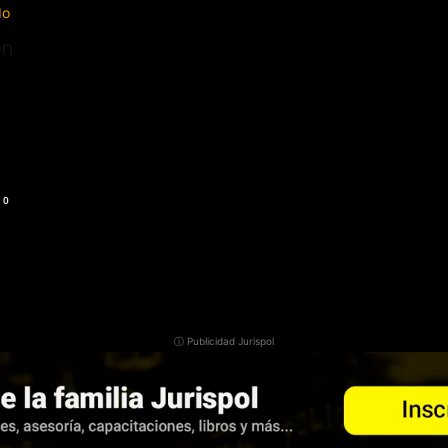
ón
0
ⓘ Publicidad Jurispol