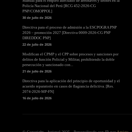
Manual para el empleo adecuado de aeronaves y drones en la
Policía Nacional del Perú [RCG 452-2026-CG
PNP/COMOPPOL]
30 de julio de 2026
Directiva para el proceso de admisión a la ESCPOGRA PNP
2026 – promoción 2027 [Directiva 0009-2026-CG PNP
DIREDDOC PNP]
22 de julio de 2026
Modifican el CPMP y el CPP sobre procesos y sanciones por
delitos de función Policial y Militar, prohibiendo la doble
persecución y sancionado con...
21 de julio de 2026
Directiva para la aplicación del principio de oportunidad y el
acuerdo reparatorio en casos de flagrancia delictiva. [Res.
2074-2026-MP-FN]
16 de julio de 2026