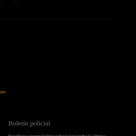
ube
Boletín policial
Suscríbete a nuestro boletín policial para recibir las últimas