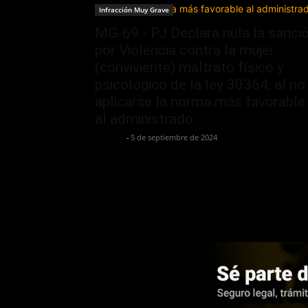
Infracción Muy Grave
MG-69.- PJ Declara nula la sanci
por Violencia contra la mujer
(conviviente) maltrato físico y
psicológico de la ley 30364; al no
aplicarse la norma más favorable
al administrado
Jurispol
-
5 de septiembre de 2024