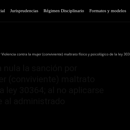
ial
Jurisprudencias
Régimen Disciplinario
Formatos y modelos
 Violencia contra la mujer (conviviente) maltrato físico y psicológico de la ley 30
 nula la sanción por
er (conviviente) maltrato
la ley 30364; al no aplicarse
 al administrado