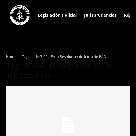
Legislación Policial
Jurisprudencias
Régim
Home
Tags
MG-66.- En la Resolución de Inicio de PAD
Tag: MG-66.- En la Resolución de
Inicio de PAD