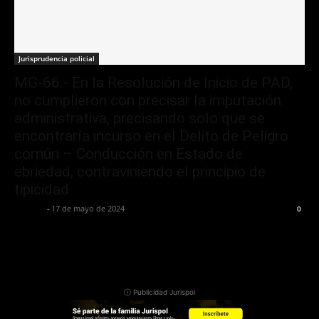
Jurisprudencia policial
MG-66.- En la Resolución de Inicio de PAD,
no cumplieron con precisar la imputación
administrativa, precisando solo que se
encontraría incurso en el Delito de Peligro
común – Conducción en Estado de
ebriedad, contraviniendo el principio de
tipicidad
Jurispol
-
17 de mayo de 2024
0
ⓘ Publicidad Jurispol