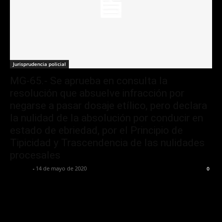
Jurisprudencia policial
MG-65.- Se aprueba en consulta la
resolución que absuelve infracción por
negarse a pasar dosaje etílico, pero declara
la nulidad de la absolución por conducir en
estado de ebriedad, por el Principio de
Tipicidad y Trascendencia de las nulidades
procesales
Jurispol
-
14 de mayo de 2020
0