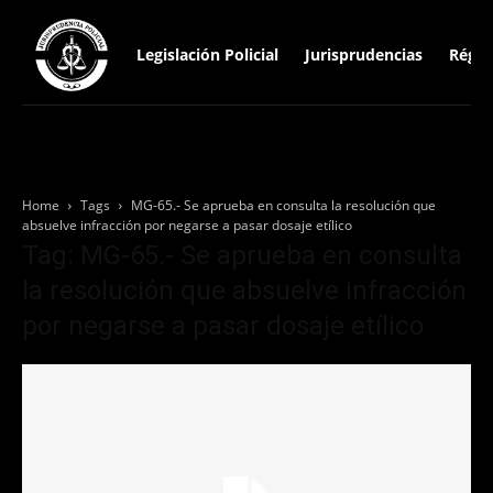
Legislación Policial
Jurisprudencias
Régim
Home
Tags
MG-65.- Se aprueba en consulta la resolución que
absuelve infracción por negarse a pasar dosaje etílico
Tag: MG-65.- Se aprueba en consulta
la resolución que absuelve infracción
por negarse a pasar dosaje etílico