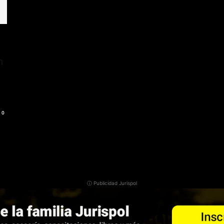
n
0
ⓘ Publicidad Jurispol