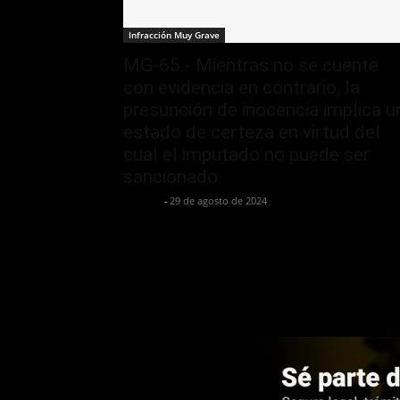
Infracción Muy Grave
MG-65.- Mientras no se cuente
con evidencia en contrario, la
presunción de inocencia implica u
estado de certeza en virtud del
cual el imputado no puede ser
sancionado
Jurispol
-
29 de agosto de 2024