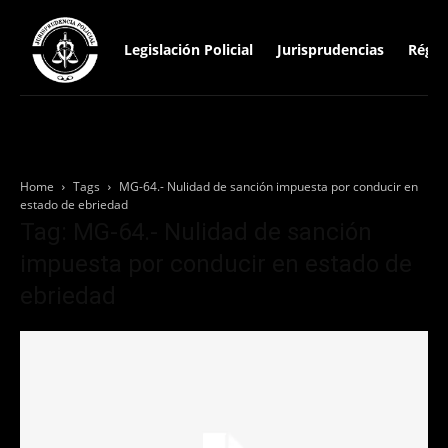
Legislación Policial
Jurisprudencias
Régim
Home
Tags
MG-64.- Nulidad de sanción impuesta por conducir en
estado de ebriedad
Tag: MG-64.- Nulidad de sanción
impuesta por conducir en estado de
ebriedad