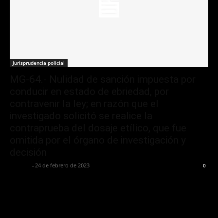
Jurisprudencia policial
MG-64.- Nulidad de sanción impuesta por
conducir en estado de ebriedad, por
contravenir la ley; en razón que el
investigado solicitó se realice la
contraprueba del dosaje etílico, que fue
omitida por el órgano de investigación y
decisión
Jurispol
-
24 de febrero de 2023
0