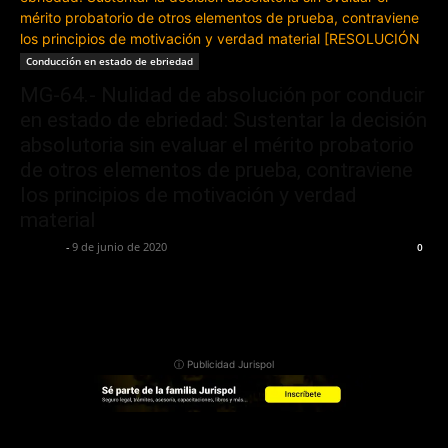
Conducción en estado de ebriedad
MG-64.- Nulidad de absolución por conducir
en estado de ebriedad: Sustentar la decisión
absolutoria sin evaluar el mérito probatorio
de otros elementos de prueba, contraviene
los principios de motivación y verdad
material
Jurispol
-
9 de junio de 2020
0
ⓘ Publicidad Jurispol