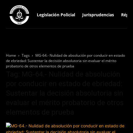
Legislación Policial
Jurisprudencias
Régim
Home
Tags
MG-64.- Nulidad de absolución por conducir en estado
de ebriedad: Sustentar la decisión absolutoria sin evaluar el mérito
probatorio de otros elementos de prueba
Tag: MG-64.- Nulidad de absolución
por conducir en estado de ebriedad:
Sustentar la decisión absolutoria sin
evaluar el mérito probatorio de otros
elementos de prueba