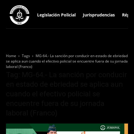
Legislación Policial
Jurisprudencias
Régim
Home
Tags
MG-64.- La sanción por conducir en estado de ebriedad
se aplica aun cuando el efectivo policial se encuentre fuera de su jornada
laboral (Franco)
Tag: MG-64.- La sanción por conducir
en estado de ebriedad se aplica aun
cuando el efectivo policial se
encuentre fuera de su jornada
laboral (Franco)