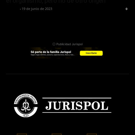
el organismo, pero no de otro origen
Jurispol
-
19 de junio de 2023
0
ⓘ Publicidad Jurispol