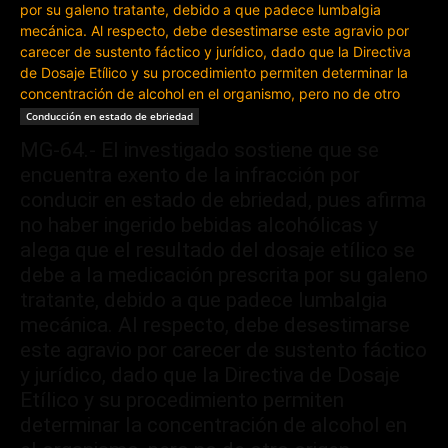
Conducción en estado de ebriedad
MG-64.- El investigado sostiene que se
encuentra exento de la infracción por
conducir en estado de ebriedad, pues afirma
no haber ingerido bebidas alcohólicas y
alega que el resultado del dosaje etílico se
debe a la medicación prescrita por su galeno
tratante, debido a que padece lumbalgia
mecánica. Al respecto, debe desestimarse
este agravio por carecer de sustento fáctico
y jurídico, dado que la Directiva de Dosaje
Etílico y su procedimiento permiten
determinar la concentración de alcohol en