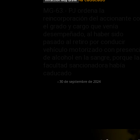
Infracción Muy Grave
MG-63.- PJ ordena la
reincorporación del accionante c
el grado y cargo que venía
desempeñado, al haber sido
pasado al retiro por conducir
vehículo motorizado con presenc
de alcohol en la sangre, porque la
facultad sancionadora había
caducado
Jurispol
-
30 de septiembre de 2024