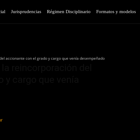
ial
Jurisprudencias
Régimen Disciplinario
Formatos y modelos
 del accionante con el grado y cargo que venía desempeñado
la reincorporación del
o y cargo que venía