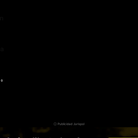
on
ia
0
ⓘ Publicidad Jurispol