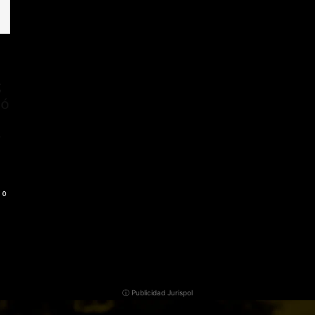
;
tó
r
0
ⓘ Publicidad Jurispol