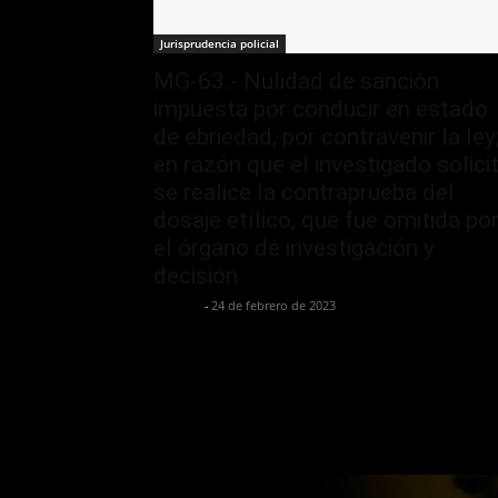
Jurisprudencia policial
MG-63.- Nulidad de sanción
impuesta por conducir en estado
de ebriedad, por contravenir la ley
en razón que el investigado solici
se realice la contraprueba del
dosaje etílico, que fue omitida po
el órgano de investigación y
decisión
Jurispol
-
24 de febrero de 2023