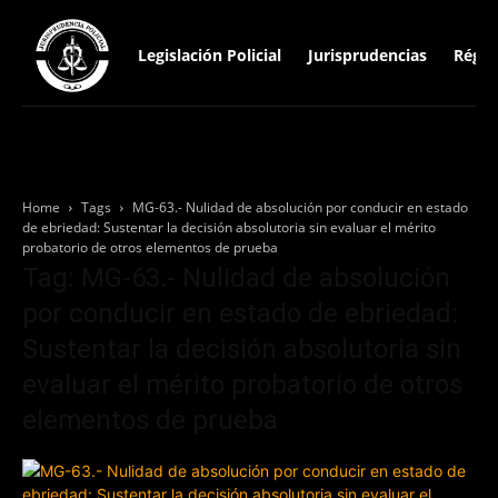
Legislación Policial
Jurisprudencias
Régim
Home
Tags
MG-63.- Nulidad de absolución por conducir en estado
de ebriedad: Sustentar la decisión absolutoria sin evaluar el mérito
probatorio de otros elementos de prueba
Tag: MG-63.- Nulidad de absolución
por conducir en estado de ebriedad:
Sustentar la decisión absolutoria sin
evaluar el mérito probatorio de otros
elementos de prueba