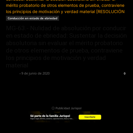
Conducción en estado de ebriedad
MG-63.- Nulidad de absolución por conducir
en estado de ebriedad: Sustentar la decisión
absolutoria sin evaluar el mérito probatorio
de otros elementos de prueba, contraviene
los principios de motivación y verdad
material
Jurispol
-
9 de junio de 2020
0
ⓘ Publicidad Jurispol