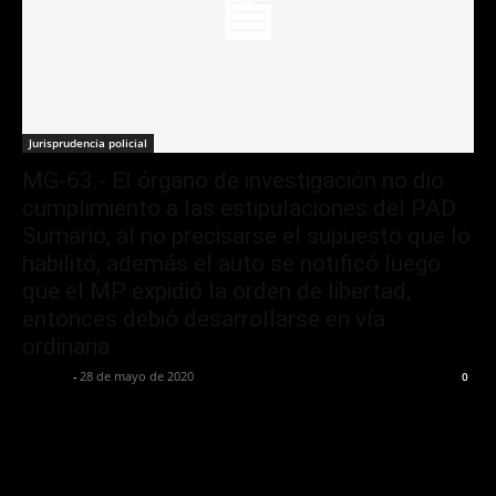
Jurisprudencia policial
MG-63.- El órgano de investigación no dio
cumplimiento a las estipulaciones del PAD
Sumario, al no precisarse el supuesto que lo
habilitó, además el auto se notificó luego
que el MP expidió la orden de libertad;
entonces debió desarrollarse en vía
ordinaria
Jurispol
-
28 de mayo de 2020
0