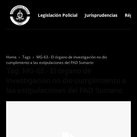
Legislación Policial
Jurisprudencias
Régim
Home
Tags
MG-63.- El órgano de investigación no dio
cumplimiento a las estipulaciones del PAD Sumario
Tag: MG-63.- El órgano de
investigación no dio cumplimiento a
las estipulaciones del PAD Sumario