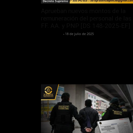
Decreto Supremo
Aprueban nuevos montos de la
remuneración del personal de las
FF. AA. y PNP [DS 148-2025-EF]
Jurispol Perú
-
18 de julio de 2025