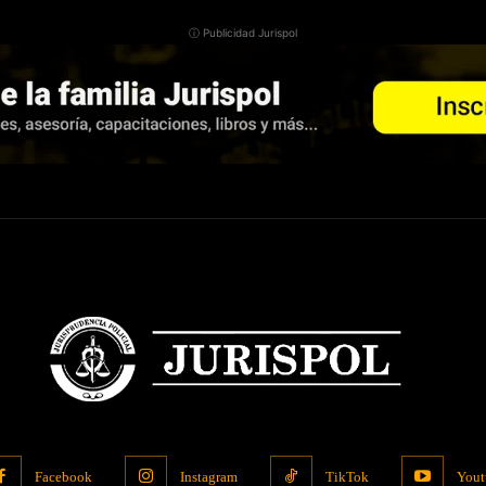
ⓘ Publicidad Jurispol
Facebook
Instagram
TikTok
Yout