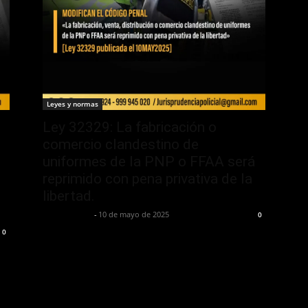
Leyes y normas
Ley 32329: La fabricación o
comercio clandestino de
uniformes de la PNP o FFAA será
reprimido con pena privativa de la
libertad.
Jurispol Perú
-
10 de mayo de 2025
0
0