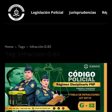
Legislación Policial
Jurisprudencias
Régim
Home
Tags
Infracción G-83
Tag: Infracción G-83