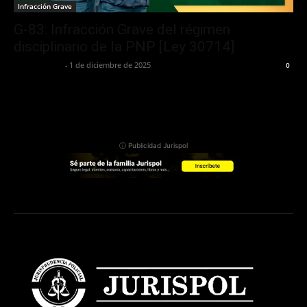
Infracción Grave
G-83: Infracción Grave del régimen
disciplinario de la PNP [Ley 30714]
Jurispol Perú
-
1 de diciembre de 2025
0
ⓘ Publicidad Jurispol