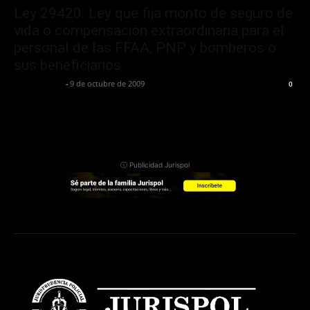
Ley 29420. Ley que fija monto de seguro de
vida o compensación extraordinaria para el
personal de las FFAA, PNP y bomberos o
sus beneficiarios
Jurispol Perú
-
9 de octubre de 2009
0
ⓘ Publicidad Jurispol