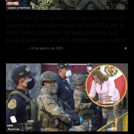
Leyes y normas
HISTÓRICO: Se publicó la Ley que concede
amnistía a los miembros de las FFAA, de la
PNP de los comités de autodefensa que
participaron en la lucha contra el terrorismo.
Yuri Toscano
-
14 de agosto de 2025
0
Noticias