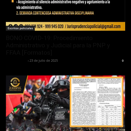
Escritos policiales
BONO COVID-19: Procedimiento
Administrativo y Judicial para la PNP y
FFAA [Formatos]
Jurispol Perú
-
23 de julio de 2025
0