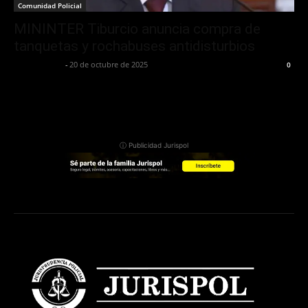
Comunidad Policial
MININTER Tiburcio anuncia compra de
tanquetas y rochabuses antidisturbios
Jurispol Perú
-
20 de octubre de 2025
0
ⓘ Publicidad Jurispol