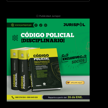
ⓘ Publicidad Jurispol