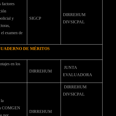
s factores
ción
DIRREHUM
olicial y
SIGCP
DIVSICPAL
ctoras,
n el examen de
CUADERNO DE MÉRITOS
ntajes en los
JUNTA
DIRREHUM
EVALUADORA
DIRREHUM
DIVSICPAL
 la
 la COMGEN
DIRREHUM
os por