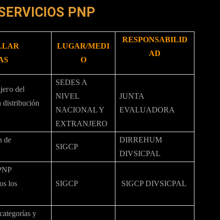
SERVICIOS PNP
RESPONSABILID
OLLAR
LUGAR/MEDI
AD
AS
O
SEDES A
njeго del
NIVEL
JUNTA
 distribución
NACIONAL Y
EVALUADORA
EXTRANJERO
n de
DIRREHUM
SIGCP
DIVSICPAL
 PNP
os los
SIGCP
SIGCP DIVSICPAL
categorías y