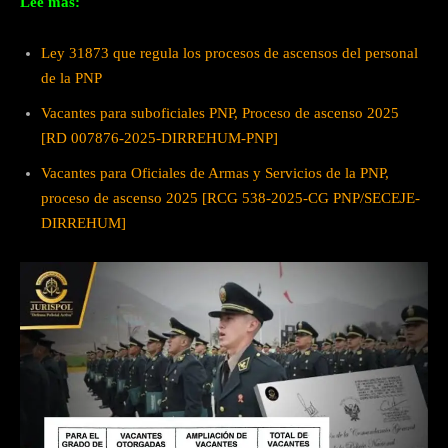
Lee más:
Ley 31873 que regula los procesos de ascensos del personal
de la PNP
Vacantes para suboficiales PNP, Proceso de ascenso 2025
[RD 007876-2025-DIRREHUM-PNP]
Vacantes para Oficiales de Armas y Servicios de la PNP,
proceso de ascenso 2025 [RCG 538-2025-CG PNP/SECEJE-
DIRREHUM]