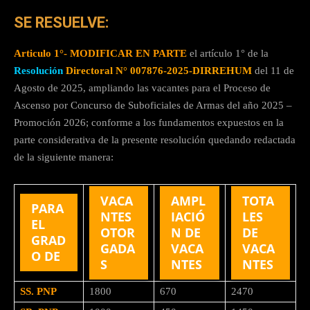
SE RESUELVE:
Articulo 1°- MODIFICAR EN PARTE
el artículo 1° de la
Resolución
Directoral N° 007876-2025-DIRREHUM
del 11 de
Agosto de 2025, ampliando las vacantes para el Proceso de
Ascenso por Concurso de Suboficiales de Armas del año 2025 –
Promoción 2026; conforme a los fundamentos expuestos en la
parte considerativa de la presente resolución quedando redactada
de la siguiente manera:
VACA
AMPL
TOTA
PARA
NTES
IACIÓ
LES
EL
OTOR
N DE
DE
GRAD
GADA
VACA
VACA
O DE
S
NTES
NTES
SS. PNP
1800
670
2470