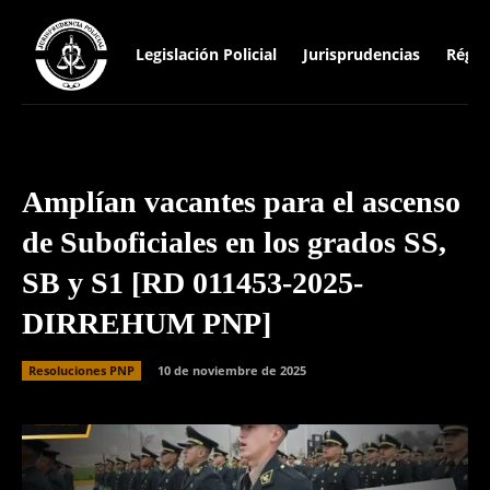
Legislación Policial
Jurisprudencias
Régim
Amplían vacantes para el ascenso
de Suboficiales en los grados SS,
SB y S1 [RD 011453-2025-
DIRREHUM PNP]
Resoluciones PNP
10 de noviembre de 2025