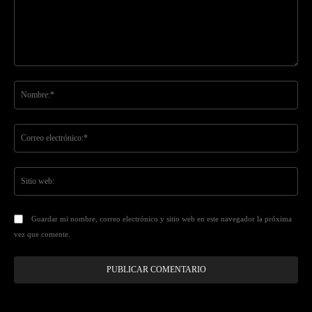
Comentario:
No
Co
ele
Sit
we
Guardar mi nombre, correo electrónico y sitio web en este navegador la próxima
vez que comente.