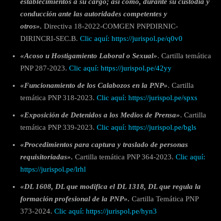
establecimientos a su cargo; así como, durante su custodia y
conducción ante las autoridades competentes y
otros».
Directiva 18-2022-COMGEN PNPDIRNIC-
DIRINCRI-SEC.B.
Clic aquí: https://jurispol.pe/q0v0
«Acoso u Hostigamiento Laboral o Sexual»
. Cartilla temática
PNP 287-2023.
Clic aquí: https://jurispol.pe/42yy
«Funcionamiento de los Calabozos en la PNP»
. Cartilla
temática PNP 318-2023.
Clic aquí: https://jurispol.pe/spxs
«Exposición de Detenidos a los Medios de Prensa»
. Cartilla
temática PNP 339-2023.
Clic aquí: https://jurispol.pe/bgls
«Procedimientos para captura y traslado de personas
requisitoriadas».
Cartilla temática PNP 364-2023.
Clic aquí:
https://jurispol.pe/lrhl
«DL 1608, DL que modifica el DL 1318, DL que regula la
formación profesional de la PNP».
Cartilla Temática PNP
373-2024.
Clic aquí: https://jurispol.pe/hyn3