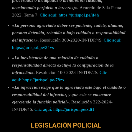
procesados o inculpados o menores en custodia,
ocasionando perjuicio a terceros)».
Acuerdo de Sala Plena
2022. Tema 7.
Clic aquí:
https://jurispol.pe/if4h
«La persona agraviada deber ser paciente, cadete, alumno,
persona detenida, retenida o bajo cuidado o responsabilidad
del infractor».
Resolución 300-2020-IN/TDP/4S.
Clic aquí:
https://jurispol.pe/24vs
«La inexistencia de una relación de cuidado o
responsabilidad directa excluye la configuración de la
infracción».
Resolución 100-2023-IN/TDP/2S.
Clic
aquí: https://jurispol.pe/78zx
«La infracción exige que la agraviada esté bajo el cuidado o
responsabilidad del infractor, y que este se encuentre
ejerciendo la función policial».
Resolución 322-2024-
IN/TDP/4S.
Clic aquí: https://jurispol.pe/xdt1
LEGISLACIÓN POLICIAL