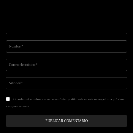
Comentario:
No
Co
ele
Sit
we
Guardar mi nombre, correo electrónico y sitio web en este navegador la próxima
vez que comente.