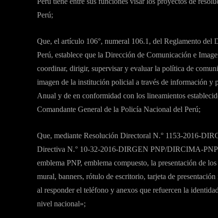
Perú tiene entre sus funciones visar los proyectos de reso
Perú;
Que, el artículo 106°, numeral 106.1, del Reglamento del D
Perú, establece que la Dirección de Comunicación e Imagen 
coordinar, dirigir, supervisar y evaluar la política de comun
imagen de la institución policial a través de información 
Anual y de en conformidad con los lineamientos establecidos
Comandante General de la Policía Nacional del Perú;
Que, mediante Resolución Directoral N.° 1153-2016-DIR
Directiva N.° 10-32-2016-DIRGEN PNP/DIRCIMA-PNP-B, q
emblema PNP, emblema compuesto, la presentación de los cu
mural, banners, rótulo de escritorio, tarjeta de presentación
al responder el teléfono y anexos que refuercen la identidad
nivel nacional»;