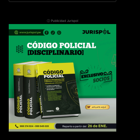
ⓘ Publicidad Jurispol