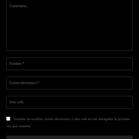
Comentario:
No
Co
ele
Sit
we
Guardar mi nombre, correo electrónico y sitio web en este navegador la próxima
vez que comente.