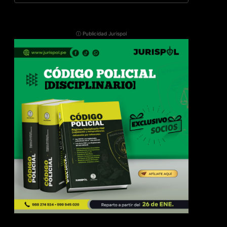
ⓘ Publicidad Jurispol