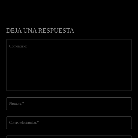
DEJA UNA RESPUESTA
Comentario:
No
Co
ele