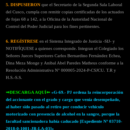
5. DISPUSIERON
que el Secretario de la Segunda Sala Laboral
del Cusco, cumpla con remitir copias certificadas de los actuados
de fojas 68 a 142, a la Oficina de la Autoridad Nacional de
Control del Poder Judicial para los fines pertinentes.
6. REGÍSTRESE
en el Sistema Integrado de Justicia -SIJ- y
NOTIFÍQUESE a quienes corresponde. Integran el Colegiado los
Señores Jueces Superiores Carlos Bernardino Fernández Echea,
Dina Meza Monge y Anibal Abel Paredes Matheus conforme a la
Resolución Administrativa N° 000005-2024-P-CSJCU. T.R y
H.S.-S.S.
⇒DESCARGA AQUÍ⇐
«G-69.- PJ ordena la reincorporación
del accionante con el grado y cargo que venía desempeñado,
al haber sido pasado al retiro por conducir vehículo
motorizado con presencia de alcohol en la sangre, porque la
facultad sancionadora había caducado [Expediente Nº 03710-
2018-0-1001-JR-LA-03]»