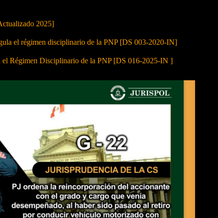
Actualizado 2025]
 el régimen disciplinario de la PNP [DS 003-2020-IN]
a el Régimen Disciplinario de la PNP [DS 016-2025-IN ]